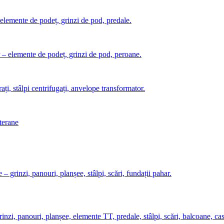
– elemente de podeț, grinzi de pod, predale.
r – elemente de podeț, grinzi de pod, peroane.
rați, stâlpi centrifugați, anvelope transformator.
bterane
 – grinzi, panouri, planșee, stâlpi, scări, fundații pahar.
rinzi, panouri, planșee, elemente TT, predale, stâlpi, scări, balcoane, casa