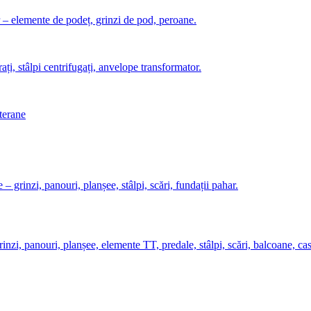
r – elemente de podeț, grinzi de pod, peroane.
rați, stâlpi centrifugați, anvelope transformator.
bterane
 – grinzi, panouri, planșee, stâlpi, scări, fundații pahar.
rinzi, panouri, planșee, elemente TT, predale, stâlpi, scări, balcoane, casa